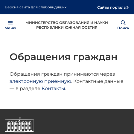
Перейти
Версия сайта для слабовидящих
Сайты портала
к
основному
Open
МИНИСТЕРСТВО ОБРАЗОВАНИЯ И НАУКИ
содержанию
РЕСПУБЛИКИ ЮЖНАЯ ОСЕТИЯ
Меню
Show
Поиск
Обращения граждан
Обращения граждан принимаются через
электронную приёмную
. Контактные данные
— в разделе
Контакты
.