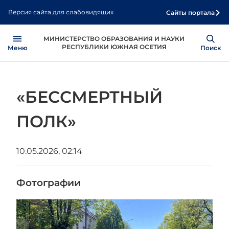
Перейти
Версия сайта для слабовидящих
Сайты портала
к
основному
Open
Show
МИНИСТЕРСТВО ОБРАЗОВАНИЯ И НАУКИ
содержанию
РЕСПУБЛИКИ ЮЖНАЯ ОСЕТИЯ
Меню
Поиск
«БЕССМЕРТНЫЙ
ПОЛК»
10.05.2026, 02:14
Фотографии