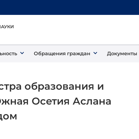
НАУКИ
ьность
Обращения граждан
Документы
тра образования и
жная Осетия Аслана
дом