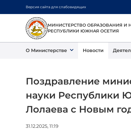
Перейти
Версия сайта для слабовидящих
к
основному
содержанию
МИНИСТЕРСТВО ОБРАЗОВАНИЯ И 
РЕСПУБЛИКИ ЮЖНАЯ ОСЕТИЯ
О Министерстве
Новости
Деятел
Поздравление минис
науки Республики Ю
Лолаева с Новым го
31.12.2025, 11:19